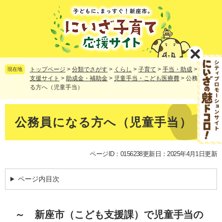
ペ
メ
ー
ニ
ジ
ュ
の
ー
先
を
頭
飛
で
ば
トップページ
>
分類でさがす
>
くらし
>
子育て
>
手当・助成
>
子育て
現在地
す。
し
支援サイト
>
助成金・補助金
>
児童手当・こども医療費
>
公務員にな
る方へ（児童手当）
て
本
文
本
へ
文
公務員になる方へ（児童手当）
ページID：0156238
更新日：2025年4月1日更新
ページ内目次
～ 新座市（こども支援課）で児童手当の