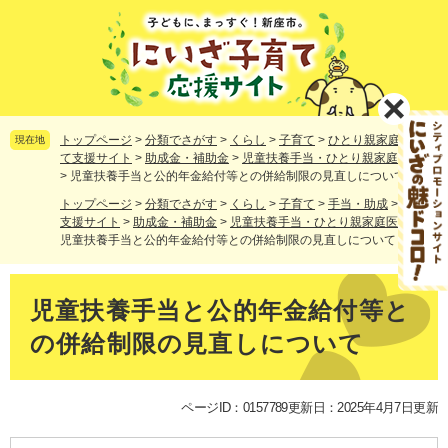
ペ
メ
ー
ニ
ジ
ュ
の
ー
先
を
頭
飛
で
ば
トップページ
>
分類でさがす
>
くらし
>
子育て
>
ひとり親家庭
>
子育
現在地
す。
し
て支援サイト
>
助成金・補助金
>
児童扶養手当・ひとり親家庭医療費
>
児童扶養手当と公的年金給付等との併給制限の見直しについて
て
本
トップページ
>
分類でさがす
>
くらし
>
子育て
>
手当・助成
>
子育て
文
支援サイト
>
助成金・補助金
>
児童扶養手当・ひとり親家庭医療費
>
へ
児童扶養手当と公的年金給付等との併給制限の見直しについて
本
文
児童扶養手当と公的年金給付等と
の併給制限の見直しについて
ページID：0157789
更新日：2025年4月7日更新