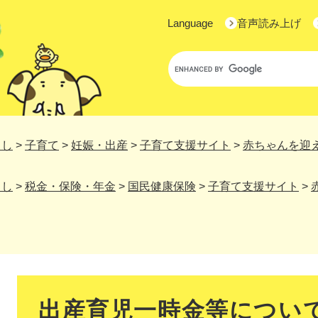
Language
音声読み上げ
Google
カ
ス
タ
ム
検
らし
>
子育て
>
妊娠・出産
>
子育て支援サイト
>
赤ちゃんを迎
索
らし
>
税金・保険・年金
>
国民健康保険
>
子育て支援サイト
>
本
文
出産育児一時金等につい