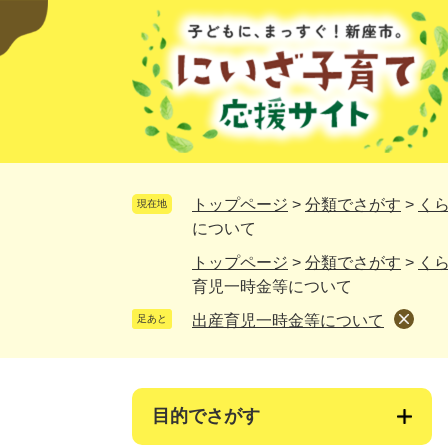
ペ
メ
ー
ニ
ジ
ュ
の
ー
先
を
頭
飛
で
ば
す。
し
て
トップページ
>
分類でさがす
>
く
現在地
本
について
文
トップページ
>
分類でさがす
>
く
へ
育児一時金等について
出産育児一時金等について
足あと
目的でさがす