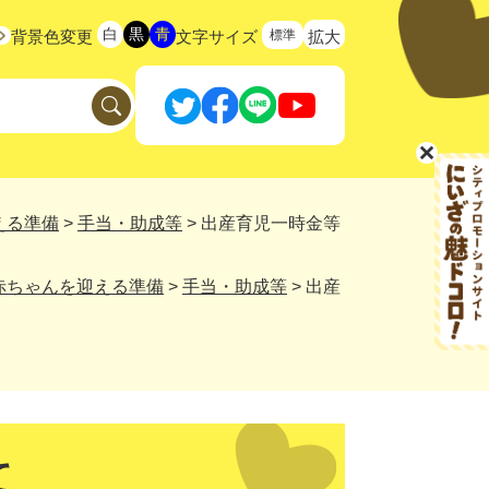
白
黒
青
標準
背景色変更
文字サイズ
拡大
える準備
>
手当・助成等
>
出産育児一時金等
赤ちゃんを迎える準備
>
手当・助成等
>
出産
て