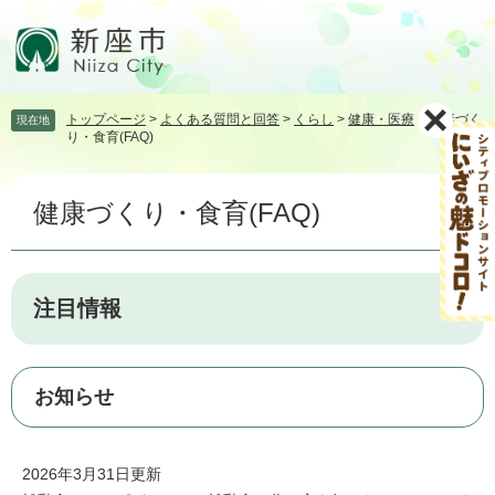
ペ
メ
ー
ニ
ジ
ュ
の
ー
先
を
トップページ
>
よくある質問と回答
>
くらし
>
健康・医療
>
健康づく
現在地
頭
飛
り・食育(FAQ)
で
ば
す。
し
本
て
健康づくり・食育(FAQ)
文
本
文
へ
注目情報
お知らせ
2026年3月31日更新