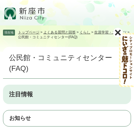
ペ
メ
ー
ニ
ジ
ュ
の
ー
先
を
トップページ
>
よくある質問と回答
>
くらし
>
生涯学習・スポーツ
>
現在地
頭
飛
公民館・コミュニティセンター(FAQ)
で
ば
す。
し
本
て
公民館・コミュニティセンター
文
本
文
(FAQ)
へ
注目情報
お知らせ