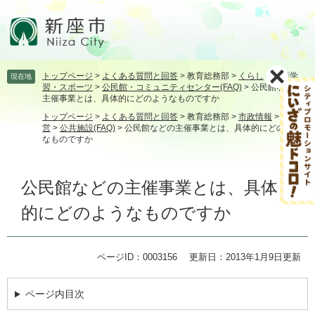
ペ
メ
ー
ニ
ジ
ュ
の
ー
先
を
トップページ
>
よくある質問と回答
>
教育総務部
>
くらし
>
生涯学
現在地
頭
飛
習・スポーツ
>
公民館・コミュニティセンター(FAQ)
>
公民館などの
で
ば
主催事業とは、具体的にどのようなものですか
す。
し
トップページ
>
よくある質問と回答
>
教育総務部
>
市政情報
>
市政運
て
営
>
公共施設(FAQ)
>
公民館などの主催事業とは、具体的にどのよう
本
なものですか
文
へ
本
公民館などの主催事業とは、具体
文
的にどのようなものですか
ページID：0003156
更新日：2013年1月9日更新
ページ内目次