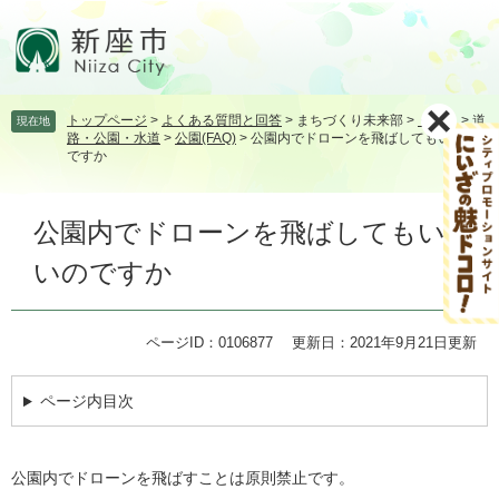
ペ
メ
ー
ニ
ジ
ュ
の
ー
先
を
トップページ
>
よくある質問と回答
>
まちづくり未来部
>
くらし
>
道
現在地
頭
飛
路・公園・水道
>
公園(FAQ)
>
公園内でドローンを飛ばしてもいいの
で
ば
ですか
す。
し
て
本
本
公園内でドローンを飛ばしてもい
文
文
いのですか
へ
ページID：0106877
更新日：2021年9月21日更新
ページ内目次
公園内でドローンを飛ばすことは原則禁止です。