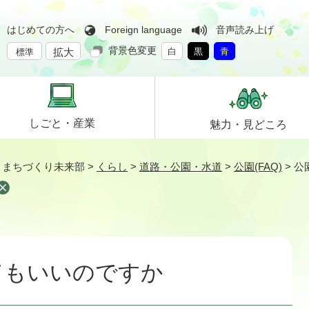
はじめての方へ
Foreign language
音声読み上げ
背景色変更
拡大
白
黒
青
標準
しごと・
産業
魅力・
見どころ
>
まちづくり未来部
>
くらし
>
道路・公園・水道
>
公園(FAQ)
>
公
てもいいのですか