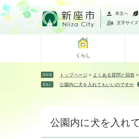
ペ
メ
ー
ニ
本文へ
ジ
ュ
文字サイズ
の
ー
先
を
頭
飛
で
ば
くらし
す。
し
て
本
トップページ
>
よくある質問と回答
現在地
文
公園内に犬を入れてもいいのですか
足あと
へ
本
文
公園内に犬を入れ