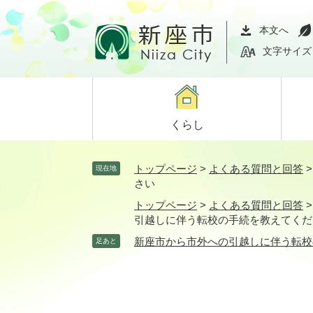
ペ
メ
ー
ニ
本文へ
ジ
ュ
文字サイズ
の
ー
先
を
頭
飛
で
ば
くらし
す。
し
て
本
トップページ
>
よくある質問と回答
現在地
文
さい
へ
トップページ
>
よくある質問と回答
引越しに伴う転校の手続を教えてくだ
新座市から市外への引越しに伴う転校
足あと
本