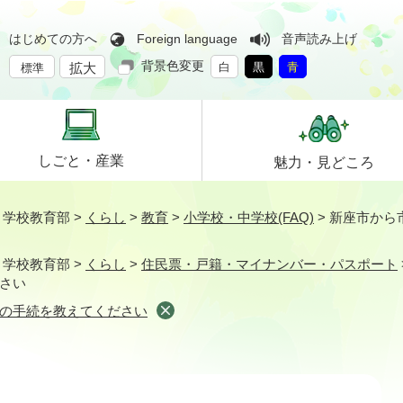
はじめての方へ
Foreign language
音声読み上げ
背景色変更
拡大
白
黒
青
標準
しごと・
産業
魅力・
見どころ
>
学校教育部
>
くらし
>
教育
>
小学校・中学校(FAQ)
>
新座市から
>
学校教育部
>
くらし
>
住民票・戸籍・マイナンバー・パスポート
さい
の手続を教えてください