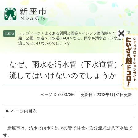
ペ
メ
ー
ニ
ジ
ュ
の
ー
先
を
トップページ
>
よくある質問と回答
>
インフラ整備部
>
くらし
>
道
現在地
頭
飛
路・公園・水道
>
下水道(FAQ)
>
なぜ、雨水を汚水管（下水道管）へ
で
ば
流してはいけないのでしょうか
す。
し
て
本
本
なぜ、雨水を汚水管（下水道管）へ
文
文
流してはいけないのでしょうか
へ
ページID：0007360
更新日：2013年1月31日更新
ページ内目次
新座市は、汚水と雨水を別々の管で排除する分流式公共下水道で
す。