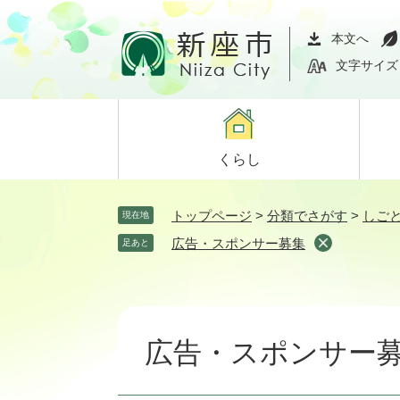
ペ
メ
ー
ニ
本文へ
ジ
ュ
文字サイズ
の
ー
先
を
頭
飛
で
ば
くらし
す。
し
て
本
トップページ
>
分類でさがす
>
しご
現在地
文
広告・スポンサー募集
足あと
へ
本
文
広告・スポンサー