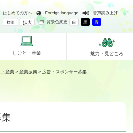
はじめての方へ
Foreign language
音声読み上げ
背景色変更
拡大
白
黒
青
標準
しごと・
産業
魅力・
見どころ
と・産業
>
産業振興
>
広告・スポンサー募集
募集