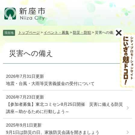
ペ
メ
ー
ニ
ジ
ュ
の
ー
先
を
トップページ
>
イベント・募集
>
防災・防犯
>
災害への備え
現在地
頭
飛
で
ば
本
す。
し
災害への備え
文
て
本
文
へ
2026年7月31日更新
地震・台風・大雨等災害義援金の受付について
2026年7月23日更新
【参加者募集】東北コミセン8月25日開催 災害に備える防災
講座～助かるために行動しよう～
2025年9月1日更新
9月1日は防災の日、家族防災会議を開きましょう