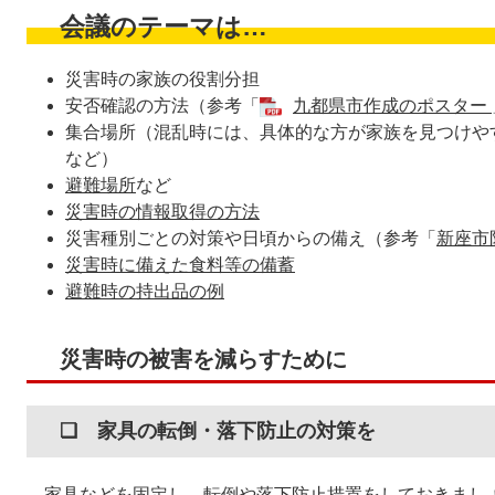
会議のテーマは…
災害時の家族の役割分担
安否確認の方法（参考「
九都県市作成のポスター
集合場所（混乱時には、具体的な方が家族を見つけや
など）
避難場所
など
災害時の情報取得の方法
災害種別ごとの対策や日頃からの備え（参考「
新座市
災害時に備えた食料等の備蓄
避難時の持出品の例
災害時の被害を減らすために
❏ 家具の転倒・落下防止の対策を
家具などを固定し、転倒や落下防止措置をしておきまし