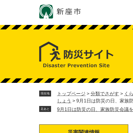
ペ
メ
ー
ニ
ジ
ュ
の
ー
先
を
頭
飛
で
ば
す。
し
て
本
文
へ
トップページ
>
分類でさがす
>
く
現在地
しょう
>
9月1日は防災の日、家族
9月1日は防災の日、家族防災会議
足あと
災害関連情報