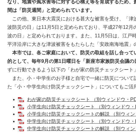
なり、地震や風水害等に対する心構え等を育成するため、
間は「防災週間」と定められています。
この他、東日本大震災における甚大な被害を受け、「津
波防災の日」は11月5日と定められており、平成27年12
波の日」と定められております。また、11月5日は、江戸時
平洋沿岸に大きな津波被害をもたらした「安政南海地震」
本市では、各ご家庭において、防災の取組を話し合って
的として、毎年9月の第1日曜日を「新座市家族防災会議の
ずに行動できるよう以下の「わが家の防災チェックシート
また、小・中学生のお子様と自宅で一緒に防災について
た「小・中学生向け防災チェックシート」についてもご活
わが家の防災チェックシート （別ウィンドウ・PD
小学生向け防災チェックシート （別ウィンドウ・P
小学生向け防災チェックシートの解説 （別ウィンドウ
中学生向け防災チェックシート （別ウィンドウ・PD
中学生向け防災チェックシートの解説 （別ウィンドウ