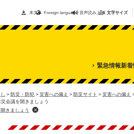
本文へ
Foreign language
音声読み上げ
文字サイズ
緊急情報
新着
らし
>
防災・防犯
>
災害への備え
>
防災サイト
>
災害への備え
防災会議を開きましょう
を開きましょう
本