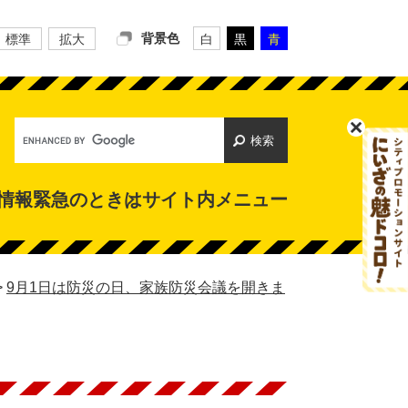
背景色
標準
拡大
白
黒
青
Google
カ
ス
タ
情報
緊急のときは
サイト内メニュー
ム
検
索
>
9月1日は防災の日、家族防災会議を開きま