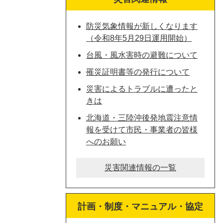
防災気象情報が新しくなります
（令和8年5月29日運用開始）
台風・風水害時の避難について
罹災証明書等の発行について
災害によるトラブルに遭ったと
きは
北海道・三陸沖後発地震注意情
報を受けて市民・事業者の皆様
へのお願い
災害関連情報の一覧
計画・制度・マニュアル・協定