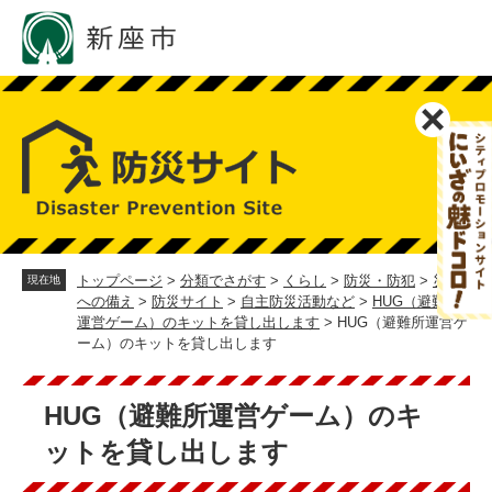
ペ
メ
ー
ニ
ジ
ュ
の
ー
先
を
頭
飛
で
ば
す。
し
て
本
文
へ
トップページ
>
分類でさがす
>
くらし
>
防災・防犯
>
災害
現在地
への備え
>
防災サイト
>
自主防災活動など
>
HUG（避難所
運営ゲーム）のキットを貸し出します
>
HUG（避難所運営ゲ
ーム）のキットを貸し出します
本
文
HUG（避難所運営ゲーム）のキ
ットを貸し出します