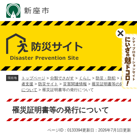
ペ
メ
ー
ニ
ジ
ュ
の
ー
先
を
頭
飛
で
ば
す。
し
て
本
文
へ
トップページ
>
分類でさがす
>
くらし
>
防災・防犯
>
被災
現在地
者支援
>
防災サイト
>
災害関連情報
>
罹災証明書等の発行
について
>
罹災証明書等の発行について
本
文
罹災証明書等の発行について
ページID：0133394
更新日：2026年7月1日更新