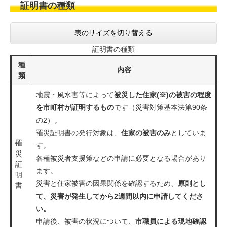
証明書の種類
表のサイズを切り替える
証明書の種類
種
内容
類
地震・風水害等によって
被災した住家(※)の被害の程度
を市町村が証明するもの
です（災害対策基本法第90条
の2）。
罹災証明書の発行対象は、
住家の被害のみ
としていま
罹
す。
災
各種被災者支援策などの申請に必要となる場合があり
証
ます。
明
災害と住家被害の因果関係を確認するため、
原則とし
書
て、災害が発生してから2週間以内に申請してくださ
い。
申請後、被害の状況について、
市職員による現地確認