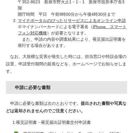
〒352-8623 新座市野火止1－1－1 新座市役所本庁舎3
階
開庁時間 平日 午前9時00分から午後4時30分まで
マイナポータルのぴったりサービスによるオンライン申請
※マイナンバーカードによる電子署名（
iPhone、スマート
フォン対応機種
）が必要となります。
また、申請の内容や調査結果により、罹災届出証明書を
発行する場合があります。
なお、大規模な災害が発生した時には、担当窓口や特設会場の
設置、申請受付期間の延長などを、ホームページでお知らせしま
す。
申請に必要な書類
申請に必要な書類は次のとおりです。
提出された書類や写真な
どは返却されませんのでご注意ください。
1.罹災証明書・罹災届出証明書交付申請書​