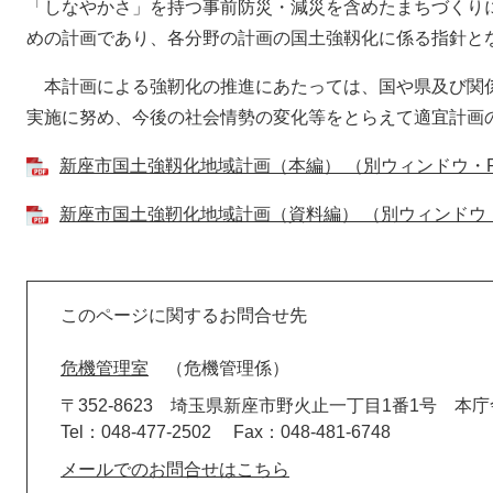
「しなやかさ」を持つ事前防災・減災を含めたまちづくり
めの計画であり、各分野の計画の国土強靱化に係る指針と
本計画による強靭化の推進にあたっては、国や県及び関
実施に努め、今後の社会情勢の変化等をとらえて適宜計画
新座市国土強靱化地域計画（本編） （別ウィンドウ・PD
新座市国土強靭化地域計画（資料編） （別ウィンドウ・P
このページに関するお問合せ先
危機管理室
危機管理係
〒352-8623
埼玉県新座市野火止一丁目1番1号 本庁
Tel：048-477-2502
Fax：048-481-6748
メールでのお問合せはこちら