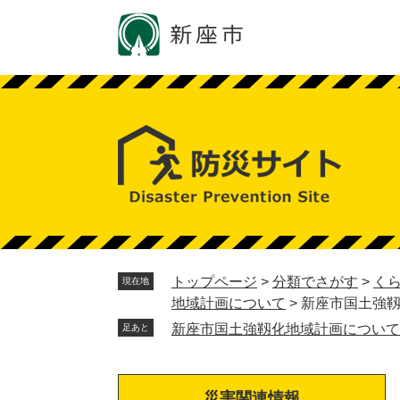
ペ
メ
ー
ニ
ジ
ュ
の
ー
先
を
頭
飛
で
ば
す。
し
て
本
文
へ
トップページ
>
分類でさがす
>
く
現在地
地域計画について
>
新座市国土強
新座市国土強靱化地域計画について
足あと
災害関連情報