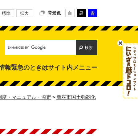
背景色
標準
拡大
白
黒
青
Google
カ
ス
タ
情報
緊急のときは
サイト内メニュー
ム
検
索
制度・マニュアル・協定
>
新座市国土強靱化