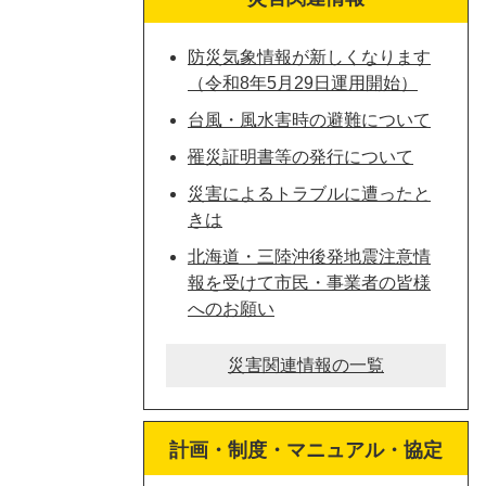
防災気象情報が新しくなります
（令和8年5月29日運用開始）
台風・風水害時の避難について
罹災証明書等の発行について
災害によるトラブルに遭ったと
きは
北海道・三陸沖後発地震注意情
報を受けて市民・事業者の皆様
へのお願い
災害関連情報の一覧
計画・制度・マニュアル・協定