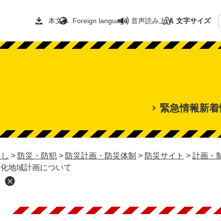
本文へ
Foreign language
音声読み上げ
文字サイズ
緊急情報
新着
らし
>
防災・防犯
>
防災計画・防災体制
>
防災サイト
>
計画・
靱化地域計画について
本