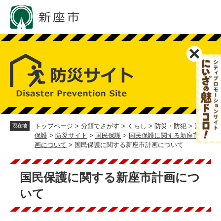
ペ
メ
ー
ニ
ジ
ュ
の
ー
先
を
頭
飛
で
ば
す。
し
て
本
文
へ
トップページ
>
分類でさがす
>
くらし
>
防災・防犯
>
国民
現在地
保護
>
防災サイト
>
国民保護
>
国民保護に関する新座市計
画について
>
国民保護に関する新座市計画について
本
文
国民保護に関する新座市計画につ
いて