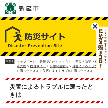
ペ
メ
ー
ニ
ジ
ュ
の
ー
先
を
頭
飛
で
ば
す。
し
て
本
文
へ
トップページ
>
分類でさがす
>
くらし
>
防災・防犯
>
被災
現在地
者支援
>
防災サイト
>
災害関連情報
>
災害によるトラブル
に遭ったときは
>
災害によるトラブルに遭ったときは
本
文
災害によるトラブルに遭ったと
きは