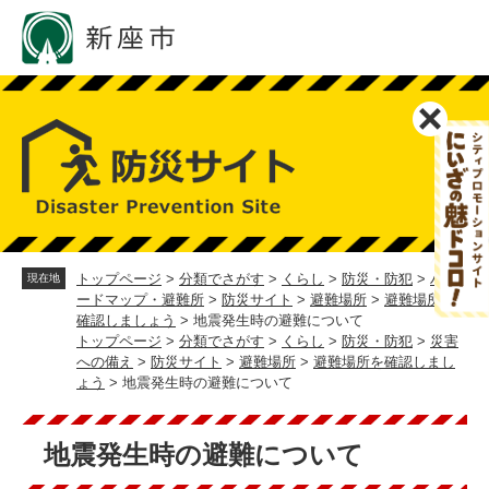
ペ
メ
ー
ニ
ジ
ュ
の
ー
先
を
頭
飛
で
ば
す。
し
て
本
文
へ
トップページ
>
分類でさがす
>
くらし
>
防災・防犯
>
ハザ
現在地
ードマップ・避難所
>
防災サイト
>
避難場所
>
避難場所を
確認しましょう
>
地震発生時の避難について
トップページ
>
分類でさがす
>
くらし
>
防災・防犯
>
災害
への備え
>
防災サイト
>
避難場所
>
避難場所を確認しまし
ょう
>
地震発生時の避難について
本
文
地震発生時の避難について