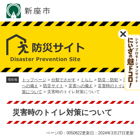
ペ
メ
ー
ニ
ジ
ュ
の
ー
先
を
頭
飛
で
ば
す。
し
て
本
文
へ
トップページ
>
分類でさがす
>
くらし
>
防災・防犯
>
災害
現在地
への備え
>
防災サイト
>
災害への備え
>
災害時のトイレ対
策について
>
災害時のトイレ対策について
本
文
災害時のトイレ対策について
ページID：0050822
更新日：2024年3月27日更新