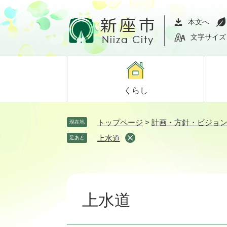
ペ
メ
ー
ニ
本文へ
ジ
ュ
文字サイズ
の
ー
先
を
頭
飛
で
ば
くらし
す。
し
て
本
トップページ
>
計画・方針・ビジョ
現在地
文
上水道
足あと
へ
本
文
上水道