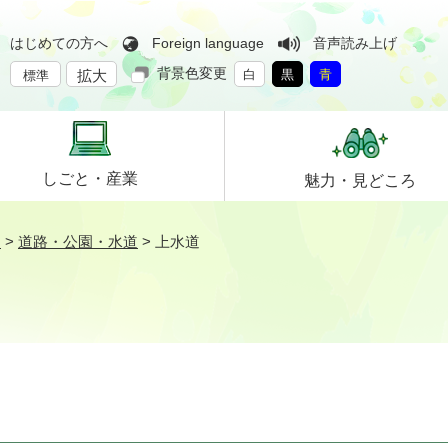
はじめての方へ
Foreign language
音声読み上げ
背景色変更
拡大
白
黒
青
標準
しごと・
産業
魅力・
見どころ
ン
>
道路・公園・水道
>
上水道