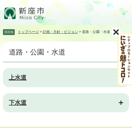
ペ
メ
ー
ニ
ジ
ュ
の
ー
先
を
トップページ
>
計画・方針・ビジョン
>
道路・公園・水道
現在地
頭
飛
で
ば
本
す。
し
道路・公園・水道
文
て
本
文
へ
上水道
下水道