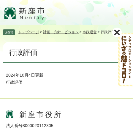
ペ
メ
ー
ニ
ジ
ュ
の
ー
先
を
トップページ
>
計画・方針・ビジョン
>
市政運営
>
行政評価
現在地
頭
飛
で
ば
本
す。
し
行政評価
文
て
本
文
へ
2024年10月4日更新
行政評価
新座市役所
法人番号8000020112305