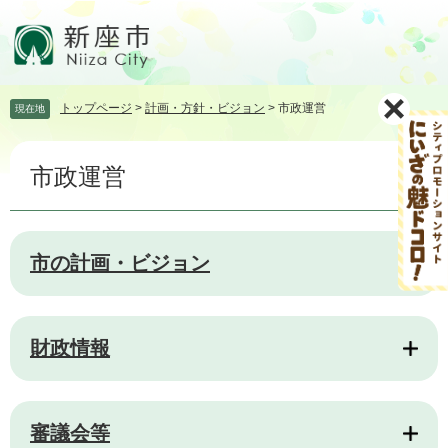
ペ
メ
ー
ニ
ジ
ュ
の
ー
先
を
トップページ
>
計画・方針・ビジョン
>
市政運営
現在地
頭
飛
で
ば
本
す。
し
市政運営
文
て
本
文
へ
市の計画・ビジョン
財政情報
審議会等