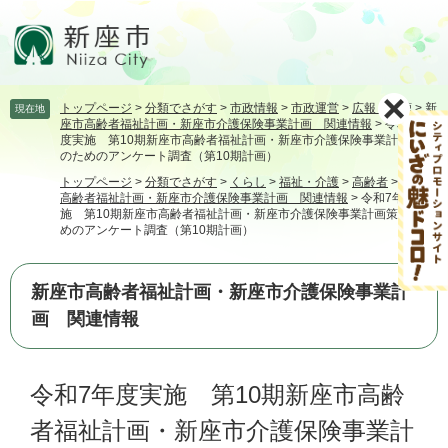
ペ
メ
ー
ニ
ジ
ュ
の
ー
先
を
トップページ
>
分類でさがす
>
市政情報
>
市政運営
>
広報・広聴
>
新
現在地
頭
飛
座市高齢者福祉計画・新座市介護保険事業計画 関連情報
>
令和7年
で
ば
度実施 第10期新座市高齢者福祉計画・新座市介護保険事業計画策定
す。
し
のためのアンケート調査（第10期計画）
て
トップページ
>
分類でさがす
>
くらし
>
福祉・介護
>
高齢者
>
新座市
本
高齢者福祉計画・新座市介護保険事業計画 関連情報
>
令和7年度実
施 第10期新座市高齢者福祉計画・新座市介護保険事業計画策定のた
文
めのアンケート調査（第10期計画）
へ
新座市高齢者福祉計画・新座市介護保険事業計
画 関連情報
本
令和7年度実施 第10期新座市高齢
文
者福祉計画・新座市介護保険事業計