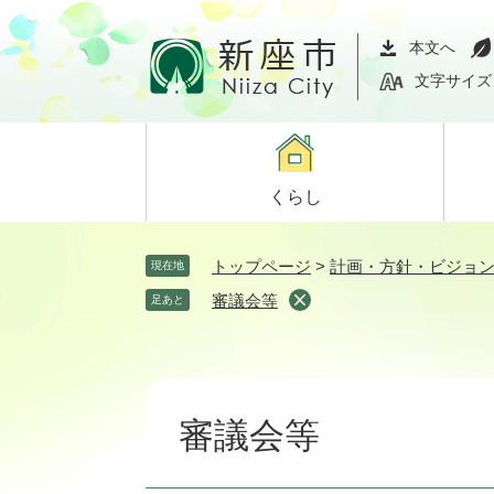
ペ
メ
ー
ニ
本文へ
ジ
ュ
文字サイズ
の
ー
先
を
頭
飛
で
ば
くらし
す。
し
て
本
トップページ
>
計画・方針・ビジョ
現在地
文
審議会等
足あと
へ
本
文
審議会等