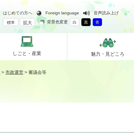
はじめての方へ
Foreign language
音声読み上げ
背景色変更
拡大
白
黒
青
標準
しごと・
産業
魅力・
見どころ
ン
>
市政運営
>
審議会等