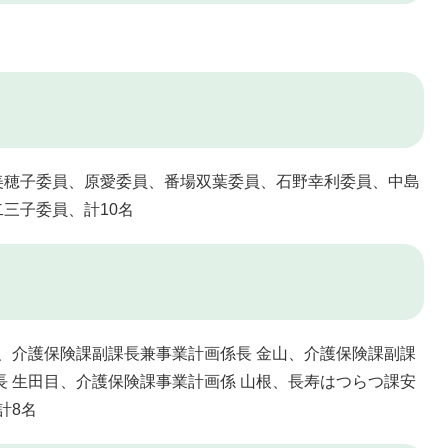
美穂子委員、原愛委員、番場双葉委員、石野幸利委員、中島
三子委員、計10名
山、介護保険課副課長兼事業計画係長 金山、介護保険課副課
長 生田目、介護保険課事業計画係 山根、長寿はつらつ課安
計8名