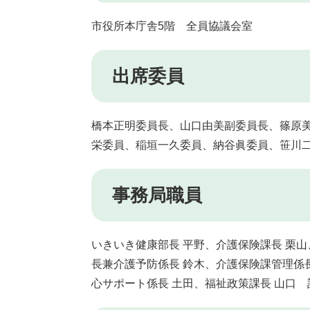
市役所本庁舎5階 全員協議会室
出席委員
橋本正明委員長、山口由美副委員長、篠原
栄委員、稲垣一久委員、納谷眞委員、笹川二
事務局職員
いきいき健康部長 平野、介護保険課長 栗
長兼介護予防係長 鈴木、介護保険課管理係
心サポート係長 土田、福祉政策課長 山口 