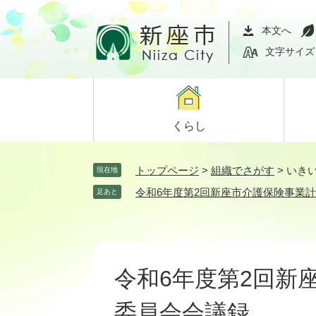
ペ
メ
ー
ニ
本文へ
ジ
ュ
文字サイズ
の
ー
先
を
頭
飛
で
ば
くらし
す。
し
て
本
トップページ
>
組織でさがす
>
いき
現在地
文
令和6年度第2回新座市介護保険事業
足あと
へ
本
文
令和6年度第2回新
委員会会議録