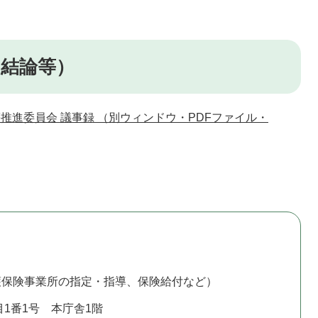
、結論等）
等推進委員会 議事録 （別ウィンドウ・PDFファイル・
護保険事業所の指定・指導、保険給付など）
1番1号 本庁舎1階