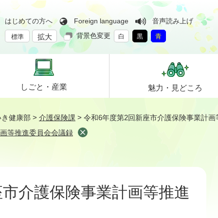
はじめての方へ
Foreign language
音声読み上げ
背景色変更
拡大
白
黒
青
標準
しごと・
産業
魅力・
見どころ
いき健康部
>
介護保険課
>
令和6年度第2回新座市介護保険事業計画
計画等推進委員会会議録
座市介護保険事業計画等推進