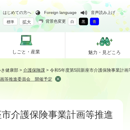
はじめての方へ
Foreign language
音声読み上げ
背景色変更
拡大
白
黒
青
標準
しごと・
産業
魅力・
見どころ
いき健康部
>
介護保険課
>
令和5年度第5回新座市介護保険事業計
計画等推進委員会 開催予定
座市介護保険事業計画等推進