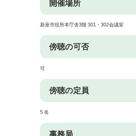
開催場所
新座市役所本庁舎3階 301・302会議室
傍聴の可否
可
傍聴の定員
5 名
事務局