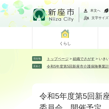
ペ
メ
ー
ニ
本文へ
ジ
ュ
文字サイズ
の
ー
先
を
頭
飛
で
ば
くらし
す。
し
て
本
トップページ
>
組織でさがす
>
いき
現在地
文
令和5年度第5回新座市介護保険事業
足あと
へ
本
文
令和5年度第5回新
委員会 開催予定