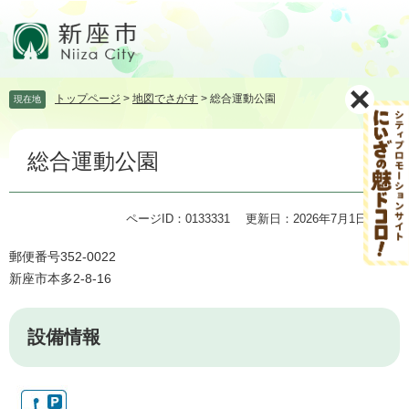
ペ
メ
ー
ニ
ジ
ュ
の
ー
先
を
トップページ
>
地図でさがす
>
総合運動公園
現在地
頭
飛
で
ば
本
す。
し
総合運動公園
文
て
本
文
ページID：0133331
更新日：2026年7月1日更新
へ
郵便番号352-0022
新座市本多2-8-16
設備情報