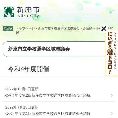
ペ
メ
ー
ニ
ジ
ュ
の
ー
先
を
トップページ
>
新座市立学校通学区域審議会
>
会議録
>
令和4年度開
現在地
頭
飛
催
で
ば
す。
し
て
新座市立学校通学区域審議会
本
文
本
へ
令和4年度開催
文
2022年10月3日更新
令和4年度第2回新座市立学校通学区域審議会会議録
2022年7月15日更新
令和4年度第1回新座市立学校通学区域審議会会議録