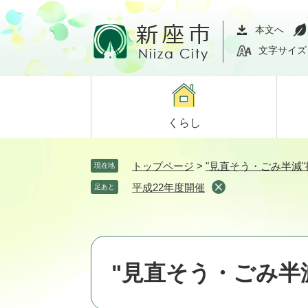
ペ
メ
ー
ニ
本文へ
ジ
ュ
文字サイズ
の
ー
先
を
頭
飛
で
ば
くらし
す。
し
て
本
トップページ
>
"見直そう・ごみ半減
現在地
文
平成22年度開催
足あと
へ
"見直そう・ごみ半