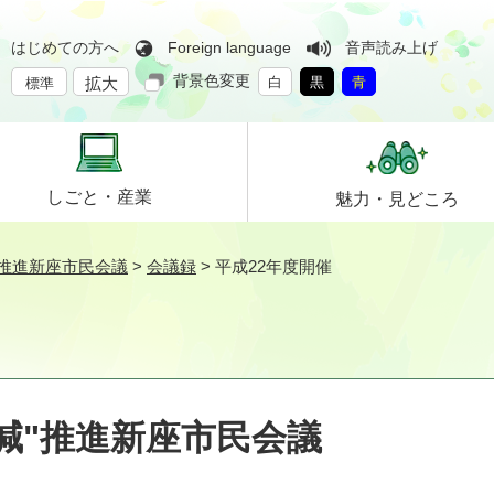
はじめての方へ
Foreign language
音声読み上げ
背景色変更
拡大
白
黒
青
標準
しごと・
産業
魅力・
見どころ
"推進新座市民会議
>
会議録
>
平成22年度開催
減"推進新座市民会議