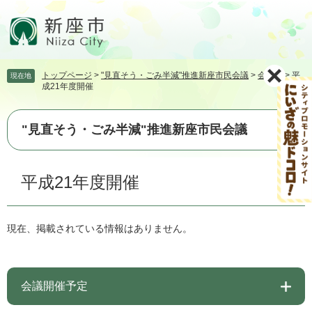
ペ
メ
ー
ニ
ジ
ュ
の
ー
先
を
トップページ
>
"見直そう・ごみ半減"推進新座市民会議
>
会議録
>
平
現在地
頭
飛
成21年度開催
で
ば
す。
し
て
"見直そう・ごみ半減"推進新座市民会議
本
文
本
へ
平成21年度開催
文
現在、掲載されている情報はありません。
会議開催予定