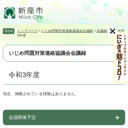
ペ
メ
ー
ニ
ジ
ュ
の
ー
先
を
トップページ
>
いじめ問題対策連絡協議会会議録
>
会議録一覧
>
令和
現在地
頭
飛
3年度
で
ば
す。
し
て
いじめ問題対策連絡協議会会議録
本
文
本
へ
令和3年度
文
現在、掲載されている情報はありません。
会議開催予定