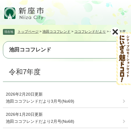
ペ
メ
ー
ニ
ジ
ュ
の
ー
先
を
トップページ
>
池田ココフレンド
>
ココフレンドだより
>
令和7年度
現在地
頭
飛
で
ば
す。
し
池田ココフレンド
て
本
文
本
令和7年度
へ
文
2026年2月20日更新
池田ココフレンドだより3月号(No69)
2026年1月20日更新
池田ココフレンドだより2月号(No68)