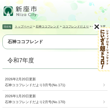
ペ
メ
ー
ニ
ジ
ュ
の
ー
先
を
トップページ
>
石神ココフレンド
>
ココフレンドだより
>
令和7年度
現在地
頭
飛
で
ば
す。
し
石神ココフレンド
て
本
文
本
令和7年度
へ
文
2026年2月20日更新
石神ココフレンドだより3月号(No.171)
2026年1月20日更新
石神ココフレンドだより2月号(No.170)