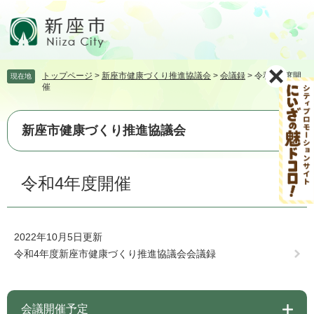
ペ
メ
ー
ニ
ジ
ュ
の
ー
先
を
トップページ
>
新座市健康づくり推進協議会
>
会議録
>
令和4年度開
現在地
頭
飛
催
で
ば
す。
し
て
新座市健康づくり推進協議会
本
文
本
へ
令和4年度開催
文
2022年10月5日更新
令和4年度新座市健康づくり推進協議会会議録
会議開催予定