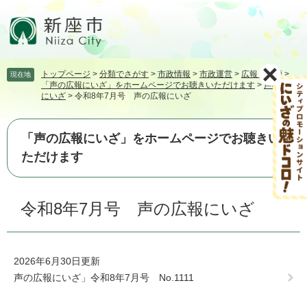
ペ
メ
ー
ニ
ジ
ュ
の
ー
先
を
トップページ
>
分類でさがす
>
市政情報
>
市政運営
>
広報・広聴
>
現在地
頭
飛
「声の広報にいざ」をホームページでお聴きいただけます
>
声の広報
で
ば
にいざ
>
令和8年7月号 声の広報にいざ
す。
し
て
本
「声の広報にいざ」をホームページでお聴きい
文
ただけます
へ
本
令和8年7月号 声の広報にいざ
文
2026年6月30日更新
声の広報にいざ」令和8年7月号 No.1111