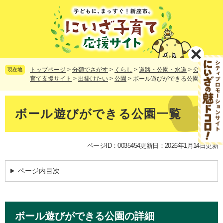
ペ
メ
ー
ニ
ジ
ュ
の
ー
先
を
頭
飛
で
ば
トップページ
>
分類でさがす
>
くらし
>
道路・公園・水道
>
公園
>
子
現在地
す。
し
育て支援サイト
>
出掛けたい
>
公園
>
ボール遊びができる公園一覧
て
本
本
文
文
ボール遊びができる公園一覧
へ
ページID：0035454
更新日：2026年1月14日更新
ページ内目次
ボール遊びができる公園の詳細