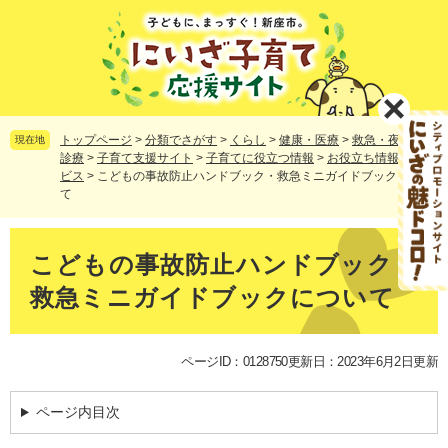
ペ
メ
ー
ニ
ジ
ュ
の
ー
先
を
頭
飛
で
ば
トップページ
>
分類でさがす
>
くらし
>
健康・医療
>
救急・夜間休日
現在地
す。
し
診療
>
子育て支援サイト
>
子育てに役立つ情報
>
お役立ち情報・サー
ビス
>
こどもの事故防止ハンドブック・救急ミニガイドブックについ
て
て
本
文
本
へ
文
こどもの事故防止ハンドブック・
救急ミニガイドブックについて
ページID：0128750
更新日：2023年6月2日更新
ページ内目次