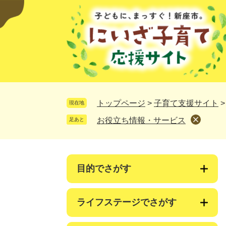
ペ
メ
ー
ニ
ジ
ュ
の
ー
先
を
頭
飛
で
ば
す。
し
て
トップページ
>
子育て支援サイト
現在地
本
お役立ち情報・サービス
足あと
文
へ
目的でさがす
ライフステージでさがす