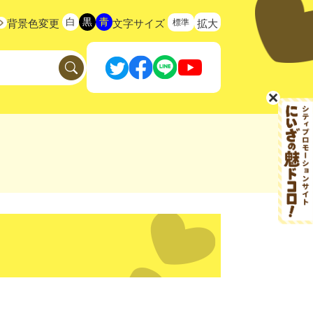
白
黒
青
標準
背景色変更
文字サイズ
拡大