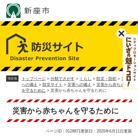
ペ
メ
ー
ニ
ジ
ュ
の
ー
先
を
頭
飛
で
ば
す。
し
て
本
文
へ
トップページ
>
分類でさがす
>
くらし
>
防災・防犯
>
災害
現在地
への備え
>
防災サイト
>
災害への備え
>
災害から赤ちゃん
を守るために
>
災害から赤ちゃんを守るために
本
文
災害から赤ちゃんを守るために
ページID：0128871
更新日：2025年6月11日更新