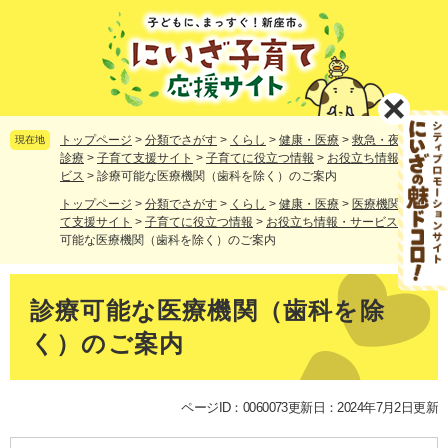
ペ
メ
ー
ニ
ジ
ュ
の
ー
先
を
頭
飛
で
ば
トップページ
>
分類でさがす
>
くらし
>
健康・医療
>
救急・夜間休日
現在地
す。
し
診療
>
子育て支援サイト
>
子育てに役立つ情報
>
お役立ち情報・サー
ビス
>
診療可能な医療機関（歯科を除く）のご案内
て
本
トップページ
>
分類でさがす
>
くらし
>
健康・医療
>
医療機関
>
子育
文
て支援サイト
>
子育てに役立つ情報
>
お役立ち情報・サービス
>
診療
へ
可能な医療機関（歯科を除く）のご案内
本
文
診療可能な医療機関（歯科を除
く）のご案内
ページID：0060073
更新日：2024年7月2日更新