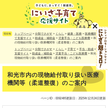
ペ
メ
ー
ニ
ジ
ュ
の
ー
先
を
頭
飛
で
ば
トップページ
>
分類でさがす
>
くらし
>
健康・医療
>
医療機関
>
子育
現在地
す。
し
て支援サイト
>
助成金・補助金
>
児童手当・こども医療費
>
和光市内
の現物給付取り扱い医療機関等（柔道整復）のご案内
て
本
トップページ
>
分類でさがす
>
くらし
>
子育て
>
手当・助成
>
子育て
文
支援サイト
>
助成金・補助金
>
児童手当・こども医療費
>
和光市内の
へ
現物給付取り扱い医療機関等（柔道整復）のご案内
本
文
和光市内の現物給付取り扱い医療
機関等（柔道整復）のご案内
ページID：0092485
更新日：2025年12月24日更新