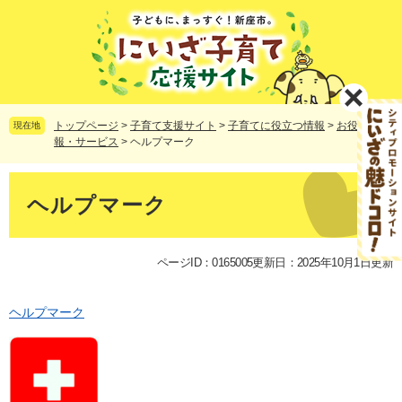
ペ
メ
ー
ニ
ジ
ュ
の
ー
先
を
頭
飛
で
ば
トップページ
>
子育て支援サイト
>
子育てに役立つ情報
>
お役立ち情
現在地
す。
し
報・サービス
>
ヘルプマーク
て
本
本
文
文
ヘルプマーク
へ
ページID：0165005
更新日：2025年10月1日更新
ヘルプマーク