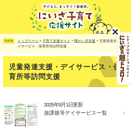
ペ
メ
ー
ニ
ジ
ュ
の
ー
先
を
頭
飛
で
ば
トップページ
>
子育て支援サイト
>
障がい児支援
>
児童発達支援・デ
現在地
す。
し
イサービス・保育所等訪問支援
て
本
本
文
文
児童発達支援・デイサービス・保
へ
育所等訪問支援
2025年9月1日更新
放課後等デイサービス一覧