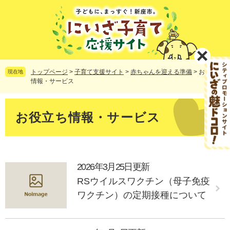
ペ
メ
ー
ニ
ジ
ュ
の
ー
先
を
頭
飛
で
ば
トップページ
>
子育て支援サイト
>
赤ちゃんを迎える準備
>
お役立ち
現在地
す。
し
情報・サービス
て
本
本
文
文
お役立ち情報・サービス
へ
2026年3月25日更新
RSウイルスワクチン（母子免疫
ワクチン）の定期接種について