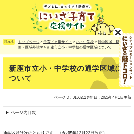
ペ
メ
ー
ニ
ジ
ュ
の
ー
先
を
頭
飛
で
ば
トップページ
>
子育て支援サイト
>
小・中学校
>
通学区域・指定校変
現在地
す。
し
更・区域外就学
>
新座市立小・中学校の通学区域について
て
本
本
文
文
新座市立小・中学校の通学区域に
へ
ついて
ページID：0160251
更新日：2025年4月1日更新
ページ内目次
通学区域は次のとおりです。（令和5年12月22日改正）