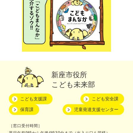
新座市役所
こども未来部
こども支援課
こども安全課
保育課
児童発達支援センター
［窓口受付時間］
平日午前9時から午後4時30分まで（出入り口も同様）