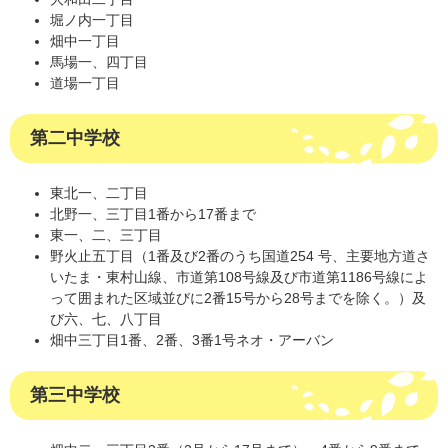
堀ノ内一丁目
畑中一丁目
馬場一、四丁目
道場一丁目
第二中学校
東北一、二丁目
北野一、三丁目1番から17番まで
東一、二、三丁目
野火止五丁目（1番及び2番のうち国道254 号、主要地方道さ
いたま・東村山線、市道第108号線及び市道第1186号線によ
って囲まれた区域並びに2番15号から28号までを除く。）及
び六、七、八丁目
畑中三丁目1番、2番、3番1号ネオ・アーバン
第三中学校