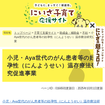
ペ
メ
ー
ニ
ジ
ュ
の
ー
先
を
頭
飛
で
ば
トップページ
>
子育て支援サイト
>
助成金・補助金
>
不妊
>
小児・
現在地
す。
し
Aya世代のがん患者等の妊孕性（にんようせい）温存療法研究促進事
業
て
本
文
本
へ
文
小児・Aya世代のがん患者等の妊
孕性（にんようせい）温存療法研
究促進事業
ページID：0166501
更新日：2025年10月1日更新
小児・Aya世代のがん患者等の妊孕性（にんようせい）温存療法研