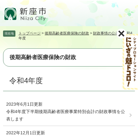
ペ
メ
ー
ニ
ジ
ュ
の
ー
先
を
トップページ
>
後期高齢者医療保険の財政
>
財政事情の公表
>
令和4
現在地
頭
飛
年度
で
ば
す。
し
て
後期高齢者医療保険の財政
本
文
本
へ
令和4年度
文
2023年6月1日更新
令和4年度下半期後期高齢者医療事業特別会計の財政事情を公
表します
2022年12月1日更新