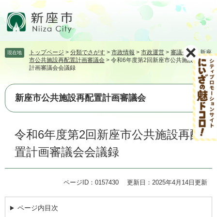
ペ
メ
ー
ニ
ジ
ュ
の
ー
先
を
トップページ
>
分類でさがす
>
市政情報
>
市政運営
>
審議会等
>
新座
現在地
頭
飛
市公共施設再配置計画審議会
>
令和6年度第2回新座市公共施設再配置
で
ば
計画審議会会議録
す。
し
て
本
新座市公共施設再配置計画審議会
文
へ
本
令和6年度第2回新座市公共施設再配
文
置計画審議会会議録
ページID：0157430
更新日：2025年4月14日更新
ページ内目次